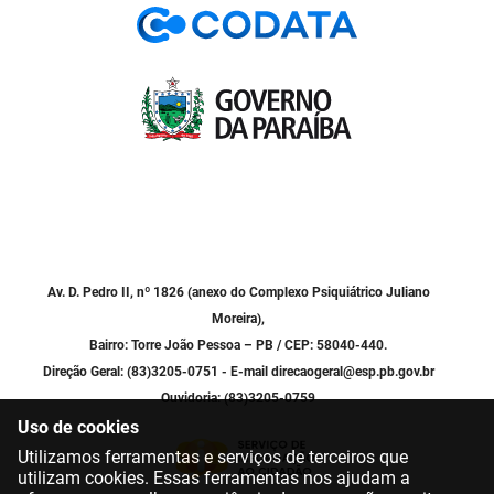
PBGÁS
PB Saúde
PBTUR
PBPREV
Projeto Cooperar
PROCASE
Av. D. Pedro II, nº 1826 (anexo do Complexo Psiquiátrico Juliano
PROCON
Moreira),
Bairro: Torre João Pessoa – PB / CEP: 58040-440.
Polícia Militar
Direção Geral: (83)3205-0751 - E-mail direcaogeral@esp.pb.gov.br
Ouvidoria: (83)3205-0759
Polícia Civil
Uso de cookies
Rádio Tabajara
Utilizamos ferramentas e serviços de terceiros que
utilizam cookies. Essas ferramentas nos ajudam a