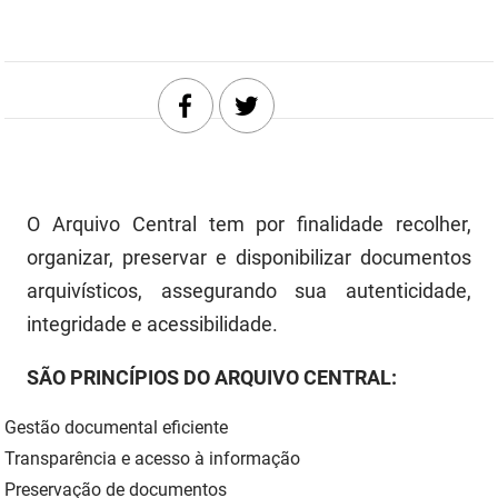
DER
Desenvolvimento e da Articulação Municipal
DETRAN
Desenvolvimento Humano
EMPAER
Educação
ESPEP
Empreender
O Arquivo Central tem por finalidade recolher,
EPC
Secretaria de Fazenda
organizar, preservar e disponibilizar documentos
FAC
Secretaria de Governo
arquivísticos, assegurando sua autenticidade,
integridade e acessibilidade.
Fapesq
Infraestrutura e dos Recursos Hídricos
Fundação Casa de José Américo
SÃO PRINCÍPIOS DO ARQUIVO CENTRAL:
Juventude, Esporte e Lazer
FUNAD
Meio Ambiente e Sustentabilidade
Gestão documental eficiente
Transparência e acesso à informação
FUNDAC
Mulher e da Diversidade Humana
Preservação de documentos