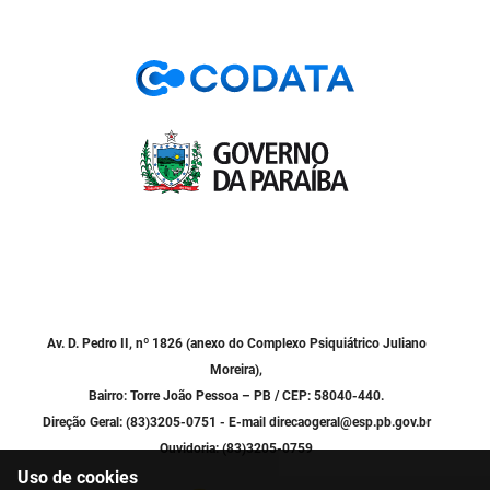
PBGÁS
PB Saúde
PBTUR
PBPREV
Projeto Cooperar
PROCASE
PROCON
Av. D. Pedro II, nº 1826 (anexo do Complexo Psiquiátrico Juliano
Polícia Militar
Moreira),
Bairro: Torre João Pessoa – PB / CEP: 58040-440.
Polícia Civil
Direção Geral: (83)3205-0751 - E-mail direcaogeral@esp.pb.gov.br
Rádio Tabajara
Ouvidoria: (83)3205-0759
Uso de cookies