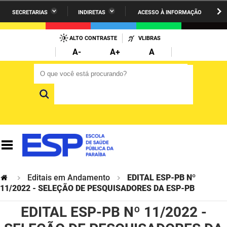
SECRETARIAS
INDIRETAS
ACESSO À INFORMAÇÃO
A União
Administração
IR
PARA
ALTO CONTRASTE
VLIBRAS
AESA
Administração Penitenciária
O
A-
A+
A
CONTEÚDO
ARPB
Agricultura Familiar e Desenvolvimento do Semiárido
O que você está procurando?
O que você está procurando?
Agevisa
Casa Civil do Governador
Cagepa
Casa Militar do Governador
Cehap
Ciência, Tecnologia, Inovação e Ensino Superior
Cinep
Comunicação Institucional
Codata
Controladoria Geral do Estado
Editais em Andamento
EDITAL ESP-PB Nº
11/2022 - SELEÇÃO DE PESQUISADORES DA ESP-PB
Companhia Docas
Cultura
EDITAL ESP-PB Nº 11/2022 -
Corpo de Bombeiros
Desenvolvimento da Agropecuária e Pesca