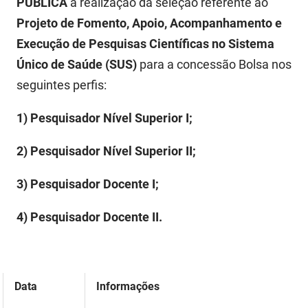
PÚBLICA
a realização da seleção referente ao
PBGÁS
Projeto de Fomento, Apoio, Acompanhamento e
PB Saúde
Execução de Pesquisas Científicas no Sistema
Único de Saúde (SUS)
para a concessão Bolsa nos
PBTUR
seguintes perfis:
PBPREV
1) Pesquisador Nível Superior I;
Projeto Cooperar
2) Pesquisador Nível Superior II;
PROCASE
3) Pesquisador Docente I;
PROCON
4) Pesquisador Docente II.
Polícia Militar
Polícia Civil
Rádio Tabajara
Data
Informações