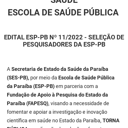
FUNES
Planejamento, Orçamento e Gestão
ESCOLA DE SAÚDE PÚBLICA
FUNESC
Procuradoria Geral do Estado
IMEQ
Representação Institucional
EDITAL ESP-PB Nº 11/2022 - SELEÇÃO DE
PESQUISADORES DA ESP-PB
IASS
Saúde
IPHAEP
Segurança e Defesa Social
A
Secretaria de Estado da Saúde da Paraíba
JUCEP
Turismo e Desenvolvimento Econômico
(SES-PB),
por meio da
Escola de Saúde Pública
LIFESA
da Paraíba (ESP-PB)
em parceria com a
LOTEP
Fundação de Apoio à Pesquisa do Estado da
Paraíba (FAPESQ)
, visando a necessidade de
Ouvidoria Geral do Estado
fomentar e apoiar a investigação e inovação
PAP
científica em saúde no Estado da Paraíba,
TORNA