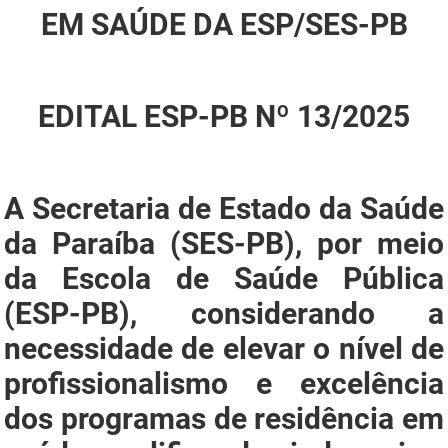
EM SAÚDE DA ESP/SES-PB
FUNES
Planejamento, Orçamento e Gestão
FUNESC
Procuradoria Geral do Estado
EDITAL ESP-PB Nº 13/2025
IMEQ
Representação Institucional
IASS
Saúde
IPHAEP
Segurança e Defesa Social
A Secretaria de Estado da Saúde
da Paraíba (SES-PB), por meio
JUCEP
Turismo e Desenvolvimento Econômico
da Escola de Saúde Pública
LIFESA
(ESP-PB), considerando a
LOTEP
necessidade de elevar o nível de
Ouvidoria Geral do Estado
profissionalismo e excelência
dos programas de residência em
PAP