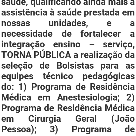
saúde, qualificando ainda mais a
PBGÁS
assistência à saúde prestada em
PB Saúde
nossas unidades, e a
PBTUR
necessidade de fortalecer a
integração ensino – serviço,
PBPREV
TORNA PÚBLICA
a realização da
Projeto Cooperar
seleção de Bolsistas para as
PROCASE
equipes técnico pedagógicas
do: 1) Programa de Residência
PROCON
Médica em Anestesiologia; 2)
Polícia Militar
Programa de Residência Médica
Polícia Civil
em Cirurgia Geral (João
Rádio Tabajara
Pessoa); 3) Programa de