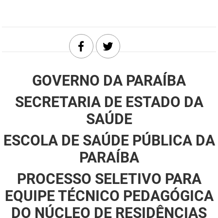
DER
Desenvolvimento e da Articulação Municipal
DETRAN
Desenvolvimento Humano
EMPAER
Educação
GOVERNO DA PARAÍBA
ESPEP
Empreender
SECRETARIA DE ESTADO DA
EPC
Secretaria de Fazenda
SAÚDE
FAC
Secretaria de Governo
ESCOLA DE SAÚDE PÚBLICA DA
Fapesq
Infraestrutura e dos Recursos Hídricos
PARAÍBA
Fundação Casa de José Américo
Juventude, Esporte e Lazer
PROCESSO SELETIVO PARA
FUNAD
Meio Ambiente e Sustentabilidade
EQUIPE TÉCNICO PEDAGÓGICA
FUNDAC
Mulher e da Diversidade Humana
DO NÚCLEO DE RESIDÊNCIAS