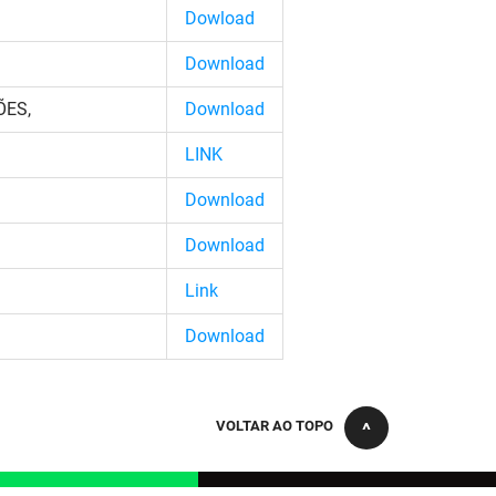
Dowload
D
ownload
ÕES,
D
ownload
L
INK
D
ownload
Download
Link
Download
VOLTAR AO TOPO