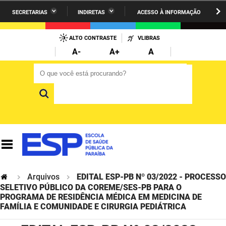
SECRETARIAS
INDIRETAS
ACESSO À INFORMAÇÃO
A União
Administração
IR
PARA
ALTO CONTRASTE
VLIBRAS
AESA
Administração Penitenciária
O
A-
A+
A
CONTEÚDO
ARPB
Agricultura Familiar e Desenvolvimento do Semiárido
O que você está procurando?
O que você está procurando?
Agevisa
Casa Civil do Governador
Cagepa
Casa Militar do Governador
Cehap
Ciência, Tecnologia, Inovação e Ensino Superior
Cinep
Comunicação Institucional
Codata
Controladoria Geral do Estado
Arquivos
EDITAL ESP-PB Nº 03/2022 - PROCESSO
SELETIVO PÚBLICO DA COREME/SES-PB PARA O
Companhia Docas
PROGRAMA DE RESIDÊNCIA MÉDICA EM MEDICINA DE
Cultura
FAMÍLIA E COMUNIDADE E CIRURGIA PEDIÁTRICA
Corpo de Bombeiros
Desenvolvimento da Agropecuária e Pesca