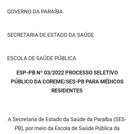
FUNES
Planejamento, Orçamento e Gestão
GOVERNO DA PARAÍBA
FUNESC
Procuradoria Geral do Estado
IMEQ
Representação Institucional
SECRETARIA DE ESTADO DA SAÚDE
IASS
Saúde
ESCOLA DE SAÚDE PÚBLICA
IPHAEP
Segurança e Defesa Social
ESP-PB Nº 03/2022 PROCESSO SELETIVO
JUCEP
Turismo e Desenvolvimento Econômico
PÚBLICO DA COREME/SES-PB PARA MÉDICOS
LIFESA
RESIDENTES
LOTEP
Ouvidoria Geral do Estado
A Secretaria de Estado da Saúde da Paraíba (SES-
PAP
PB), por meio da Escola de Saúde Pública da