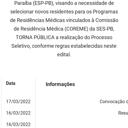
Paraíba (ESP-PB), visando a necessidade de
PBGÁS
selecionar novos residentes para os Programas
PB Saúde
de Residências Médicas vinculados à Comissão
de Residência Médica (COREME) da SES-PB,
PBTUR
TORNA PÚBLICA a realização do Processo
PBPREV
Seletivo, conforme regras estabelecidas neste
edital.
Projeto Cooperar
PROCASE
PROCON
Data
Informações
Polícia Militar
17/03/2022
Convocação d
Polícia Civil
16/03/2022
Resu
Rádio Tabajara
16/03/2022