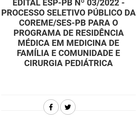
EDITAL ESP-PB Nº 03/2022 -
DER
Desenvolvimento e da Articulação Municipal
PROCESSO SELETIVO PÚBLICO DA
COREME/SES-PB PARA O
DETRAN
Desenvolvimento Humano
PROGRAMA DE RESIDÊNCIA
EMPAER
Educação
MÉDICA EM MEDICINA DE
ESPEP
Empreender
FAMÍLIA E COMUNIDADE E
CIRURGIA PEDIÁTRICA
EPC
Secretaria de Fazenda
FAC
Secretaria de Governo
Fapesq
Infraestrutura e dos Recursos Hídricos
Fundação Casa de José Américo
Juventude, Esporte e Lazer
FUNAD
Meio Ambiente e Sustentabilidade
FUNDAC
Mulher e da Diversidade Humana