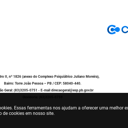
dro II, nº 1826 (anexo do Complexo Psiquiátrico Juliano Moreira),
Bairro: Torre João Pessoa – PB / CEP: 58040-440.
ão Geral: (83)3205-0751 - E-mail direcaogeral@esp.pb.gov.br
Ouvidoria: (83)3205-0759
 cookies. Essas ferramentas nos ajudam a oferecer uma melhor ex
o de cookies em nosso site.