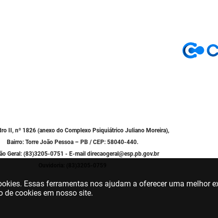
dro II, nº 1826 (anexo do Complexo Psiquiátrico Juliano Moreira),
Bairro: Torre João Pessoa – PB / CEP: 58040-440.
ão Geral: (83)3205-0751 - E-mail direcaogeral@esp.pb.gov.br
Ouvidoria: (83)3205-0759
 cookies. Essas ferramentas nos ajudam a oferecer uma melhor ex
o de cookies em nosso site.