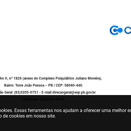
dro II, nº 1826 (anexo do Complexo Psiquiátrico Juliano Moreira),
Bairro: Torre João Pessoa – PB / CEP: 58040-440.
ão Geral: (83)3205-0751 - E-mail direcaogeral@esp.pb.gov.br
Ouvidoria: (83)3205-0759
 cookies. Essas ferramentas nos ajudam a oferecer uma melhor ex
o de cookies em nosso site.