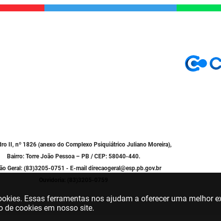
dro II, nº 1826 (anexo do Complexo Psiquiátrico Juliano Moreira),
Bairro: Torre João Pessoa – PB / CEP: 58040-440.
ão Geral: (83)3205-0751 - E-mail direcaogeral@esp.pb.gov.br
Ouvidoria: (83)3205-0759
 cookies. Essas ferramentas nos ajudam a oferecer uma melhor ex
o de cookies em nosso site.