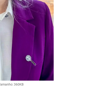
Tamanho
: 360KB