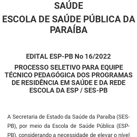
SAÚDE
FUNES
Planejamento, Orçamento e Gestão
ESCOLA DE SAÚDE PÚBLICA DA
FUNESC
Procuradoria Geral do Estado
PARAÍBA
IMEQ
Representação Institucional
IASS
Saúde
EDITAL ESP-PB No 16/2022
IPHAEP
Segurança e Defesa Social
PROCESSO SELETIVO PARA EQUIPE
JUCEP
TÉCNICO PEDAGÓGICA DOS PROGRAMAS
Turismo e Desenvolvimento Econômico
DE RESIDÊNCIA EM SAÚDE E DA REDE
LIFESA
ESCOLA DA ESP / SES-PB
LOTEP
Ouvidoria Geral do Estado
A Secretaria de Estado da Saúde da Paraíba (SES-
PB), por meio da Escola de Saúde Pública (ESP-
PAP
PB), considerando a necessidade de elevar o nível