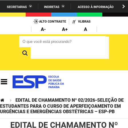
SECRETARIAS
INDIRETAS
ACESSO À INFORMAÇÃO
A União
Administração
IR
PARA
ALTO CONTRASTE
VLIBRAS
AESA
Administração Penitenciária
O
A-
A+
A
CONTEÚDO
ARPB
Agricultura Familiar e Desenvolvimento do Semiárido
O que você está procurando?
O que você está procurando?
Agevisa
Casa Civil do Governador
Cagepa
Casa Militar do Governador
Cehap
Ciência, Tecnologia, Inovação e Ensino Superior
Cinep
Comunicação Institucional
Codata
Controladoria Geral do Estado
EDITAL DE CHAMAMENTO Nº 02/2026-SELEÇÃO DE
ESTUDANTES PARA O CURSO DE APERFEIÇOAMENTO EM
Companhia Docas
URGÊNCIAS E EMERGÊNCIAS OBSTÉTRICAS – ESP-PB
Cultura
EDITAL DE CHAMAMENTO Nº
Corpo de Bombeiros
Desenvolvimento da Agropecuária e Pesca