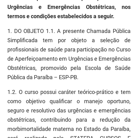
PBGÁS
Urgências e Emergências Obstétricas, nos
termos e condições estabelecidos a seguir.
PB Saúde
1. DO OBJETO 1.1. A presente Chamada Pública
PBTUR
Simplificada tem por objeto a seleção de
PBPREV
profissionais de saúde para participação no Curso
de Aperfeiçoamento em Urgências e Emergências
Projeto Cooperar
Obstétricas, promovido pela Escola de Saúde
PROCASE
Pública da Paraíba – ESP-PB.
PROCON
1.2. O curso possui caráter teórico-prático e tem
Polícia Militar
como objetivo qualificar o manejo oportuno,
seguro e resolutivo das urgências e emergências
Polícia Civil
obstétricas, contribuindo para a redução da
Rádio Tabajara
morbimortalidade materna no Estado da Paraíba,