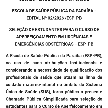
FUNES
Planejamento, Orçamento e Gestão
ESCOLA DE SAÚDE PÚBLICA DA PARAÍBA -
FUNESC
Procuradoria Geral do Estado
EDITAL Nº 02/2026 /ESP-PB
IMEQ
Representação Institucional
SELEÇÃO DE ESTUDANTES PARA O CURSO DE
APERFEIÇOAMENTO EM URGÊNCIAS E
IASS
Saúde
EMERGÊNCIAS OBSTÉTRICAS – ESP-PB
IPHAEP
Segurança e Defesa Social
A Escola de Saúde Pública da Paraíba (ESP-PB),
JUCEP
Turismo e Desenvolvimento Econômico
no uso de suas atribuições institucionais e
LIFESA
considerando a necessidade de qualificação dos
profissionais de saúde que atuam na linha de
LOTEP
cuidado materno-infantil no âmbito do Sistema
Ouvidoria Geral do Estado
Único de Saúde (SUS), torna pública a presente
Chamada Pública Simplificada para seleção de
PAP
estudantes para o Curso de Aperfeiçoamento em