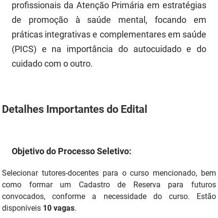
profissionais da Atenção Primária em estratégias
PBGÁS
de promoção à saúde mental, focando em
PB Saúde
práticas integrativas e complementares em saúde
(PICS) e na importância do autocuidado e do
PBTUR
cuidado com o outro.
PBPREV
Projeto Cooperar
Detalhes Importantes do Edital
PROCASE
PROCON
Objetivo do Processo Seletivo:
Polícia Militar
Selecionar tutores-docentes para o curso mencionado, bem
Polícia Civil
como formar um Cadastro de Reserva para futuros
convocados, conforme a necessidade do curso. Estão
Rádio Tabajara
disponíveis
10 vagas
.