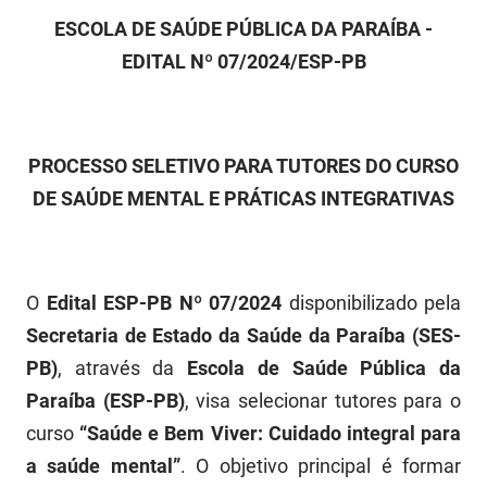
FUNES
Planejamento, Orçamento e Gestão
ESCOLA DE SAÚDE PÚBLICA DA PARAÍBA -
EDITAL Nº 07/2024/ESP-PB
FUNESC
Procuradoria Geral do Estado
IMEQ
Representação Institucional
PROCESSO SELETIVO PARA TUTORES DO CURSO
IASS
Saúde
DE SAÚDE MENTAL E PRÁTICAS INTEGRATIVAS
IPHAEP
Segurança e Defesa Social
JUCEP
Turismo e Desenvolvimento Econômico
O
Edital ESP-PB Nº 07/2024
disponibilizado pela
LIFESA
Secretaria de Estado da Saúde da Paraíba (SES-
LOTEP
PB)
, através da
Escola de Saúde Pública da
Paraíba (ESP-PB)
, visa selecionar tutores para o
Ouvidoria Geral do Estado
curso
“Saúde e Bem Viver: Cuidado integral para
PAP
a saúde mental”
. O objetivo principal é formar